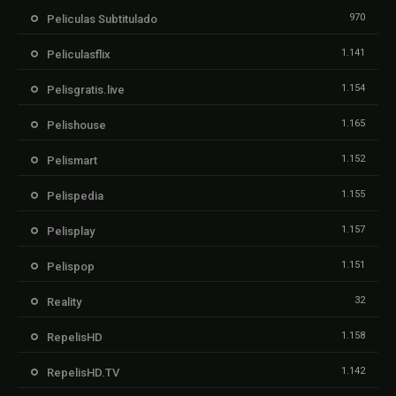
970
Peliculas Subtitulado
1.141
Peliculasflix
1.154
Pelisgratis.live
1.165
Pelishouse
1.152
Pelismart
1.155
Pelispedia
1.157
Pelisplay
1.151
Pelispop
32
Reality
1.158
RepelisHD
1.142
RepelisHD.TV