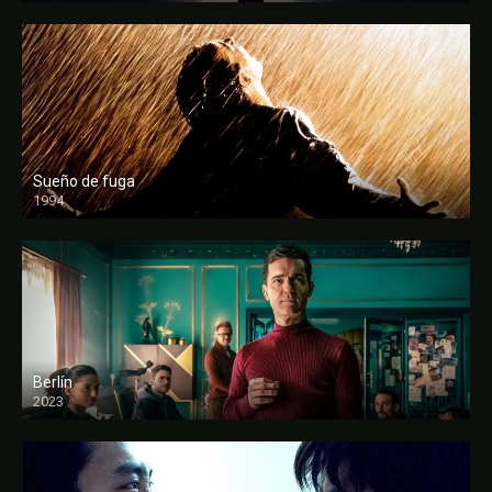
Sueño de fuga
1994
FULL HD
Berlín
2023