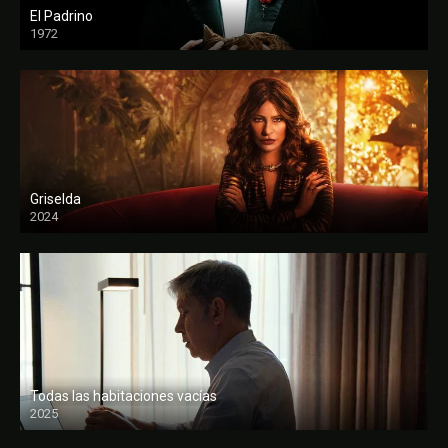
El Padrino
1972
FULL HD
Griselda
2024
Todas las habitaciones vacías
2025
FULL HD