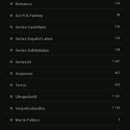
134
Romance
38
Sci-Fi & Fantasy
136
Series Castellano
134
Series Español Latino
128
Series Subtituladas
1.047
Series24
467
Suspense
242
Terror
1.161
UltrapelisHD
1.130
Verpeliculasultra
3
War & Politics