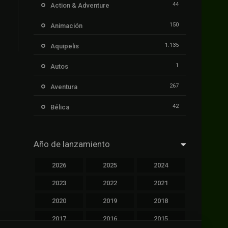
44
Action & Adventure
150
Animación
1.135
Aquipelis
1
Autos
267
Aventura
42
Bélica
239
Ciencia ficción
Año de lanzamiento
1.106
Cinecalidad
2026
2025
2024
1.139
Cinetux
2023
2022
2021
426
Comedia
2020
2019
2018
249
Crimen
2017
2016
2015