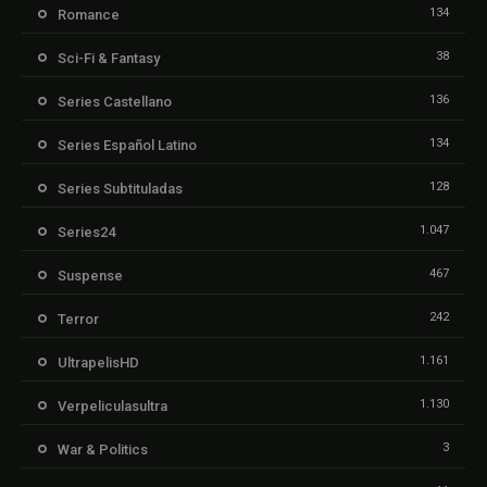
134
Romance
38
Sci-Fi & Fantasy
136
Series Castellano
134
Series Español Latino
128
Series Subtituladas
1.047
Series24
467
Suspense
242
Terror
1.161
UltrapelisHD
1.130
Verpeliculasultra
3
War & Politics