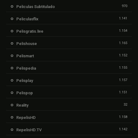
970
Peliculas Subtitulado
1.141
Peliculasflix
1.154
Pelisgratis.live
1.165
Pelishouse
1.152
Pelismart
1.155
Pelispedia
1.157
Pelisplay
1.151
Pelispop
32
Reality
1.158
RepelisHD
1.142
RepelisHD.TV