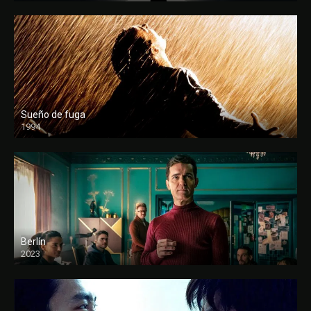
Sueño de fuga
1994
FULL HD
Berlín
2023