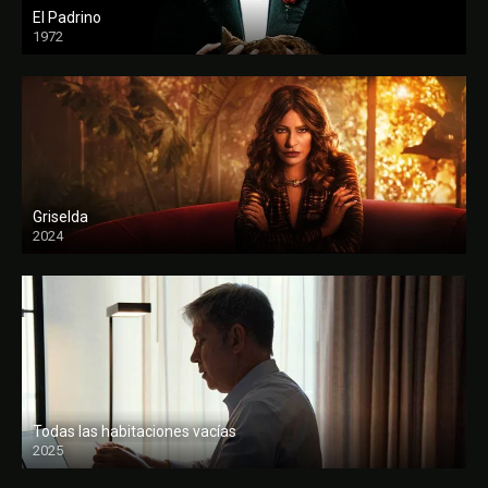
El Padrino
1972
FULL HD
Griselda
2024
Todas las habitaciones vacías
2025
FULL HD