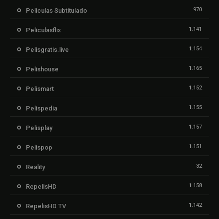
970
Peliculas Subtitulado
1.141
Peliculasflix
1.154
Pelisgratis.live
1.165
Pelishouse
1.152
Pelismart
1.155
Pelispedia
1.157
Pelisplay
1.151
Pelispop
32
Reality
1.158
RepelisHD
1.142
RepelisHD.TV