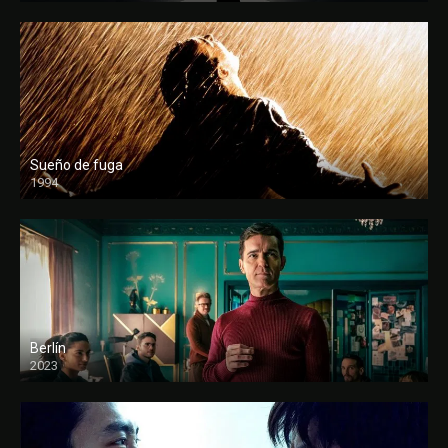
Sueño de fuga
1994
FULL HD
Berlín
2023