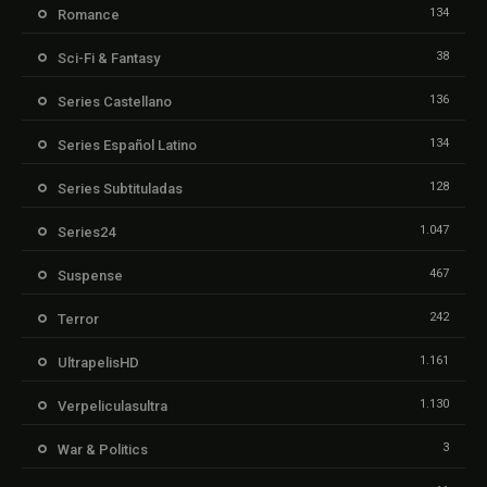
134
Romance
38
Sci-Fi & Fantasy
136
Series Castellano
134
Series Español Latino
128
Series Subtituladas
1.047
Series24
467
Suspense
242
Terror
1.161
UltrapelisHD
1.130
Verpeliculasultra
3
War & Politics