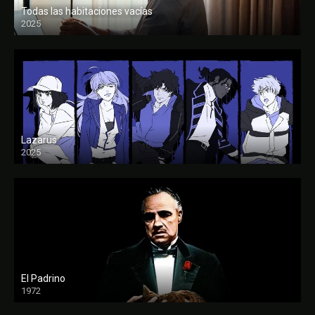
Todas las habitaciones vacías
2025
FULL HD
Lazarus
2025
El Padrino
1972
FULL HD