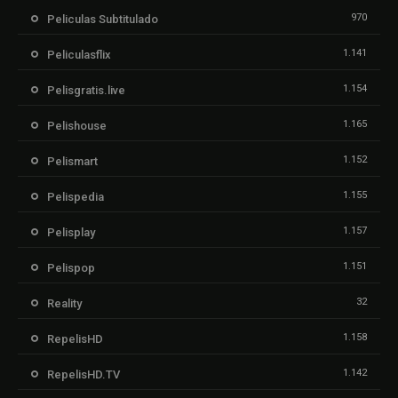
970
Peliculas Subtitulado
1.141
Peliculasflix
1.154
Pelisgratis.live
1.165
Pelishouse
1.152
Pelismart
1.155
Pelispedia
1.157
Pelisplay
1.151
Pelispop
32
Reality
1.158
RepelisHD
1.142
RepelisHD.TV