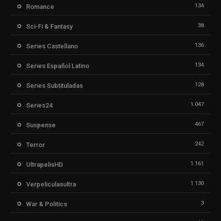
134
Romance
38
Sci-Fi & Fantasy
136
Series Castellano
134
Series Español Latino
128
Series Subtituladas
1.047
Series24
467
Suspense
242
Terror
1.161
UltrapelisHD
1.130
Verpeliculasultra
3
War & Politics