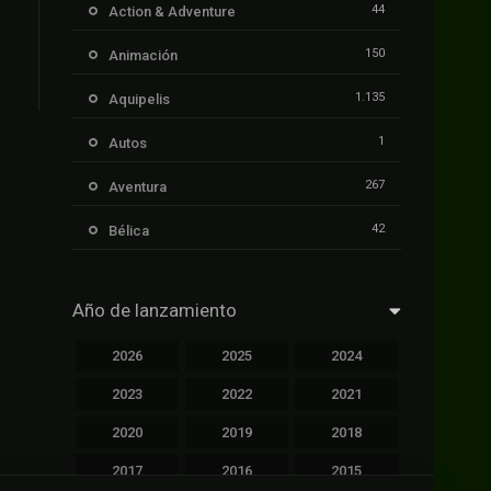
44
Action & Adventure
150
Animación
1.135
Aquipelis
1
Autos
267
Aventura
42
Bélica
239
Ciencia ficción
Año de lanzamiento
1.106
Cinecalidad
2026
2025
2024
1.139
Cinetux
2023
2022
2021
426
Comedia
2020
2019
2018
249
Crimen
2017
2016
2015