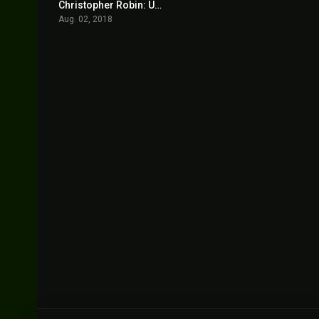
Christopher Robin: Un Reencuentro Inolvidable
7.2
Aug. 02, 2018