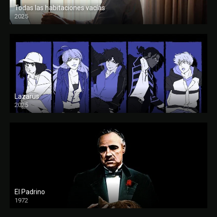
Todas las habitaciones vacías
2025
FULL HD
Lazarus
2025
El Padrino
1972
FULL HD