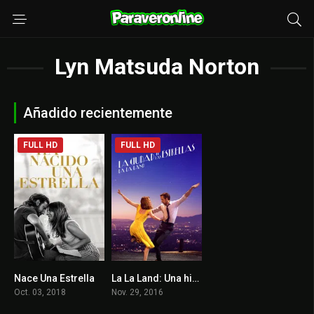
Lyn Matsuda Norton
Añadido recientemente
FULL HD
FULL HD
Nace Una Estrella
La La Land: Una historia de amor
7.6
8
Oct. 03, 2018
Nov. 29, 2016