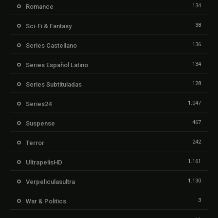
134
Romance
38
Sci-Fi & Fantasy
136
Series Castellano
134
Series Español Latino
128
Series Subtituladas
1.047
Series24
467
Suspense
242
Terror
1.161
UltrapelisHD
1.130
Verpeliculasultra
3
War & Politics