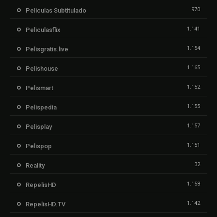
970
Peliculas Subtitulado
1.141
Peliculasflix
1.154
Pelisgratis.live
1.165
Pelishouse
1.152
Pelismart
1.155
Pelispedia
1.157
Pelisplay
1.151
Pelispop
32
Reality
1.158
RepelisHD
1.142
RepelisHD.TV