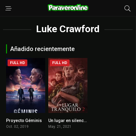
Luke Crawford
Añadido recientemente
FULL HD
FULL HD
Proyecto Géminis
Un lugar en silencio: Parte II
5.7
7.2
Oct. 02, 2019
May. 21, 2021