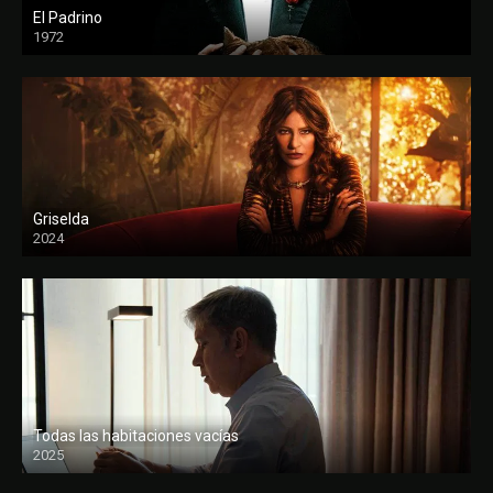
El Padrino
1972
FULL HD
Griselda
2024
Todas las habitaciones vacías
2025
FULL HD