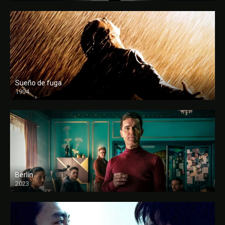
Sueño de fuga
1994
FULL HD
Berlín
2023