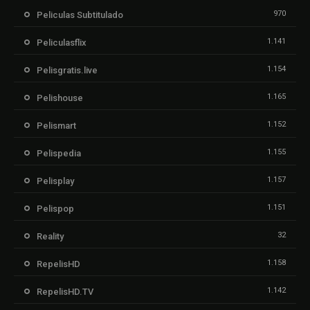
970
Peliculas Subtitulado
1.141
Peliculasflix
1.154
Pelisgratis.live
1.165
Pelishouse
1.152
Pelismart
1.155
Pelispedia
1.157
Pelisplay
1.151
Pelispop
32
Reality
1.158
RepelisHD
1.142
RepelisHD.TV