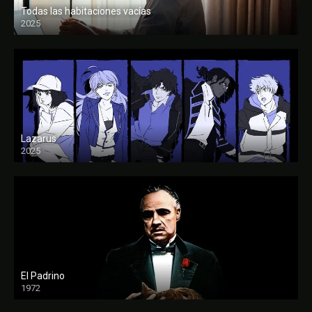
Todas las habitaciones vacías
2025
FULL HD
Lazarus
2025
El Padrino
1972
FULL HD