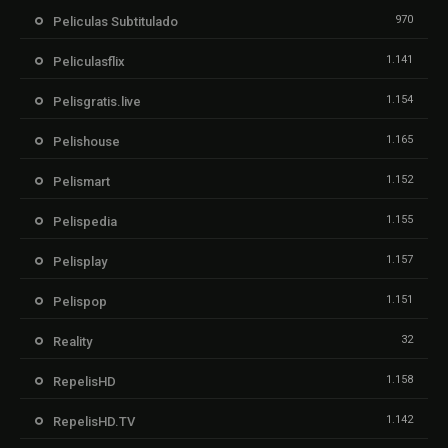
970
Peliculas Subtitulado
1.141
Peliculasflix
1.154
Pelisgratis.live
1.165
Pelishouse
1.152
Pelismart
1.155
Pelispedia
1.157
Pelisplay
1.151
Pelispop
32
Reality
1.158
RepelisHD
1.142
RepelisHD.TV