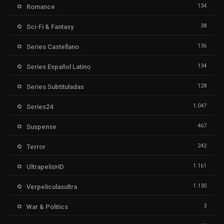
134
Romance
38
Sci-Fi & Fantasy
136
Series Castellano
134
Series Español Latino
128
Series Subtituladas
1.047
Series24
467
Suspense
242
Terror
1.161
UltrapelisHD
1.130
Verpeliculasultra
3
War & Politics