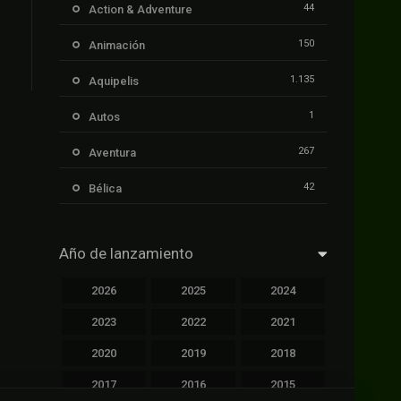
44
Action & Adventure
150
Animación
1.135
Aquipelis
1
Autos
267
Aventura
42
Bélica
239
Ciencia ficción
Año de lanzamiento
1.106
Cinecalidad
2026
2025
2024
1.139
Cinetux
2023
2022
2021
426
Comedia
2020
2019
2018
249
Crimen
2017
2016
2015