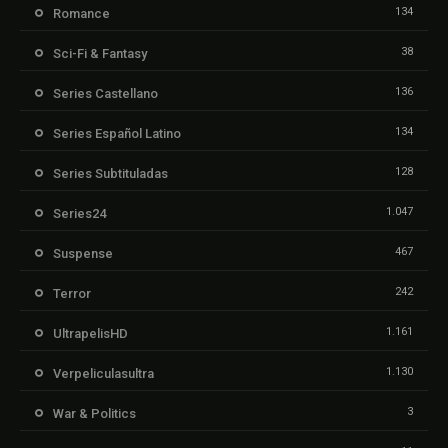
134
Romance
38
Sci-Fi & Fantasy
136
Series Castellano
134
Series Español Latino
128
Series Subtituladas
1.047
Series24
467
Suspense
242
Terror
1.161
UltrapelisHD
1.130
Verpeliculasultra
3
War & Politics