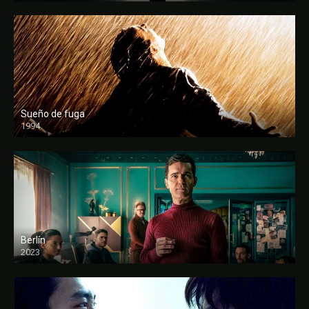
Sueño de fuga
1994
FULL HD
Berlín
2023