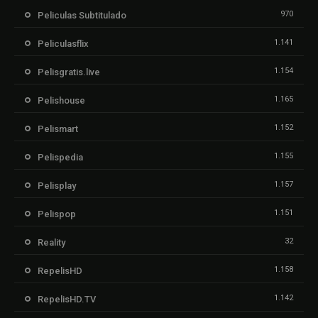
970
Peliculas Subtitulado
1.141
Peliculasflix
1.154
Pelisgratis.live
1.165
Pelishouse
1.152
Pelismart
1.155
Pelispedia
1.157
Pelisplay
1.151
Pelispop
32
Reality
1.158
RepelisHD
1.142
RepelisHD.TV