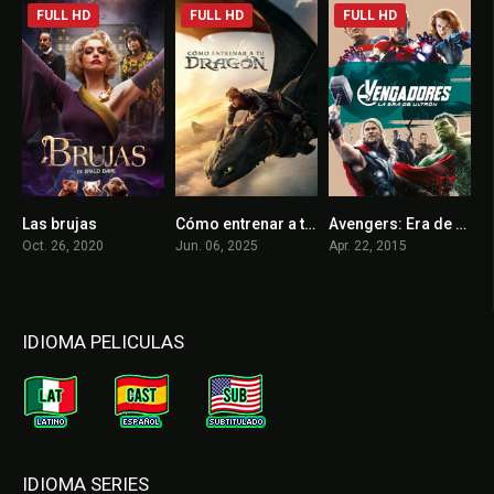
FULL HD
FULL HD
FULL HD
Las brujas
Cómo entrenar a tu dragón
Avengers: Era de Ultrón
5.4
7.8
7.3
Oct. 26, 2020
Jun. 06, 2025
Apr. 22, 2015
IDIOMA PELICULAS
IDIOMA SERIES