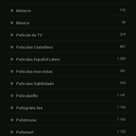
175
Misterio
34
Música
219
Película de TV
867
Peliculas Castellano
1.029
Peliculas Español Latino
241
Peliculas mas vistas
970
Peliculas Subtitulado
1.141
Peliculasflix
1.154
Pelisgratis.live
1.165
Pelishouse
1.152
Pelismart