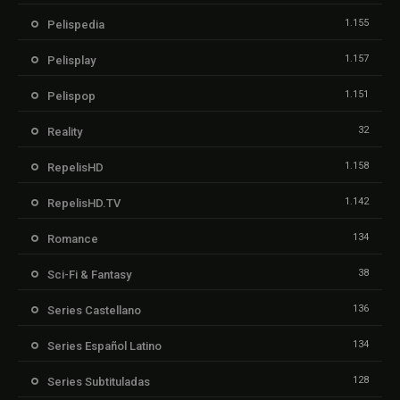
1.155
Pelispedia
1.157
Pelisplay
1.151
Pelispop
32
Reality
1.158
RepelisHD
1.142
RepelisHD.TV
134
Romance
38
Sci-Fi & Fantasy
136
Series Castellano
134
Series Español Latino
128
Series Subtituladas