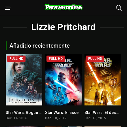
Lizzie Pritchard
Añadido recientemente
FULL HD
FULL HD
FULL HD
Star Wars: Rogue One
Star Wars: El ascenso de Skywalker
Star Wars: El despertar de la fuerza
7.8
6.3
7.7
Dec. 14, 2016
Dec. 18, 2019
Dec. 15, 2015