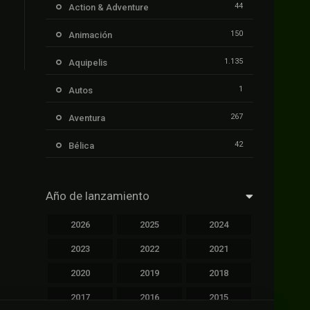
44
Action & Adventure
150
Animación
1.135
Aquipelis
1
Autos
267
Aventura
42
Bélica
239
Ciencia ficción
Año de lanzamiento
1.106
Cinecalidad
2026
2025
2024
1.139
Cinetux
2023
2022
2021
426
Comedia
2020
2019
2018
249
Crimen
2017
2016
2015