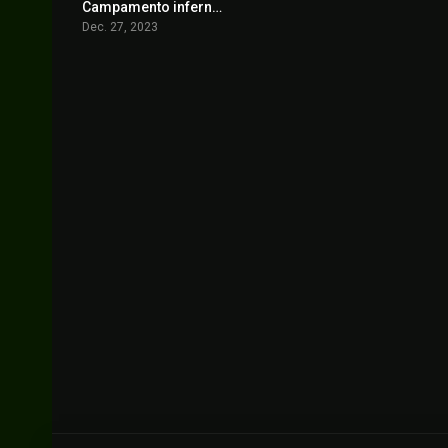
Campamento infernal: Pesadilla adolescente
6.1
Dec. 27, 2023