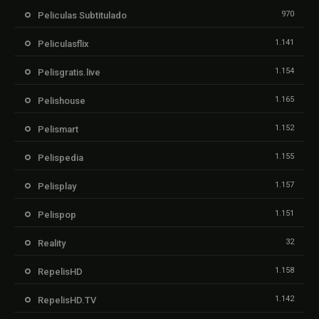
970
Peliculas Subtitulado
1.141
Peliculasflix
1.154
Pelisgratis.live
1.165
Pelishouse
1.152
Pelismart
1.155
Pelispedia
1.157
Pelisplay
1.151
Pelispop
32
Reality
1.158
RepelisHD
1.142
RepelisHD.TV