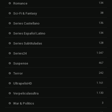
134
Romance
38
Sci-Fi & Fantasy
136
Series Castellano
134
Series Español Latino
128
Series Subtituladas
1.047
Series24
467
Suspense
242
Terror
1.161
UltrapelisHD
1.130
Verpeliculasultra
3
War & Politics