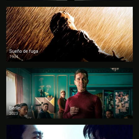
Sueño de fuga
1994
FULL HD
Berlín
2023