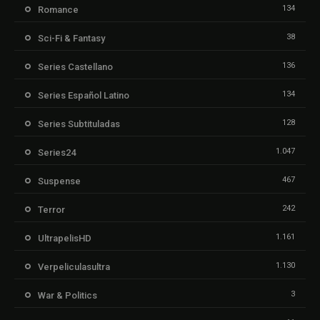
134
Romance
38
Sci-Fi & Fantasy
136
Series Castellano
134
Series Español Latino
128
Series Subtituladas
1.047
Series24
467
Suspense
242
Terror
1.161
UltrapelisHD
1.130
Verpeliculasultra
3
War & Politics