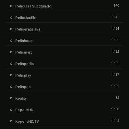
970
Peliculas Subtitulado
1.141
Peliculasflix
1.154
Pelisgratis.live
1.165
Pelishouse
1.152
Pelismart
1.155
Pelispedia
1.157
Pelisplay
1.151
Pelispop
32
Reality
1.158
RepelisHD
1.142
RepelisHD.TV