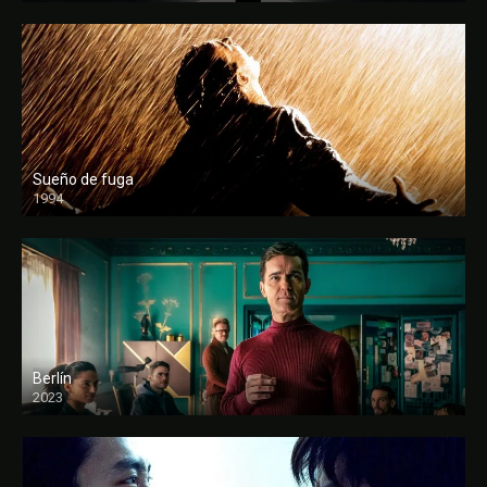
Sueño de fuga
1994
FULL HD
Berlín
2023