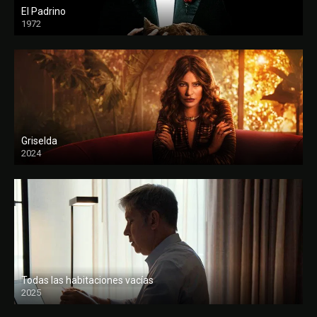
El Padrino
1972
FULL HD
Griselda
2024
Todas las habitaciones vacías
2025
FULL HD