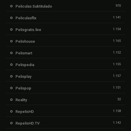
970
Peliculas Subtitulado
1.141
Peliculasflix
1.154
Pelisgratis.live
1.165
Pelishouse
1.152
Pelismart
1.155
Pelispedia
1.157
Pelisplay
1.151
Pelispop
32
Reality
1.158
RepelisHD
1.142
RepelisHD.TV