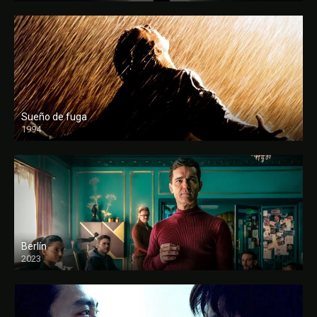
Sueño de fuga
1994
FULL HD
Berlín
2023