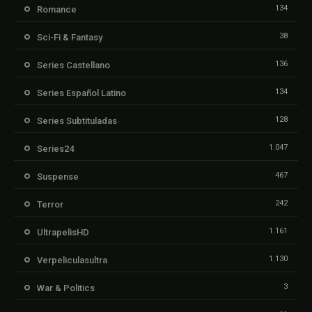
134
Romance
38
Sci-Fi & Fantasy
136
Series Castellano
134
Series Español Latino
128
Series Subtituladas
1.047
Series24
467
Suspense
242
Terror
1.161
UltrapelisHD
1.130
Verpeliculasultra
3
War & Politics