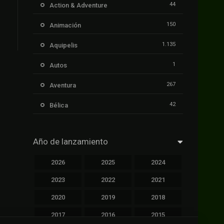
44
Action & Adventure
150
Animación
1.135
Aquipelis
1
Autos
267
Aventura
42
Bélica
239
Ciencia ficción
Año de lanzamiento
1.106
Cinecalidad
2026
2025
2024
1.139
Cinetux
2023
2022
2021
426
Comedia
2020
2019
2018
249
Crimen
2017
2016
2015