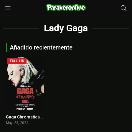
Lady Gaga
Añadido recientemente
FULL HD
Gaga Chromatica Ball
8.6
May. 23, 2024