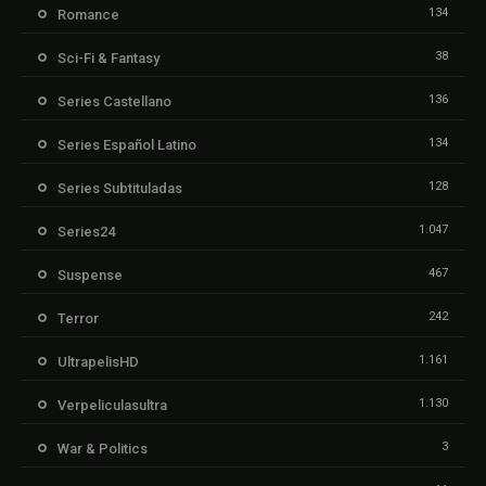
134
Romance
38
Sci-Fi & Fantasy
136
Series Castellano
134
Series Español Latino
128
Series Subtituladas
1.047
Series24
467
Suspense
242
Terror
1.161
UltrapelisHD
1.130
Verpeliculasultra
3
War & Politics