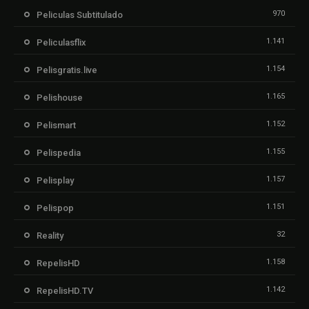
970
Peliculas Subtitulado
1.141
Peliculasflix
1.154
Pelisgratis.live
1.165
Pelishouse
1.152
Pelismart
1.155
Pelispedia
1.157
Pelisplay
1.151
Pelispop
32
Reality
1.158
RepelisHD
1.142
RepelisHD.TV