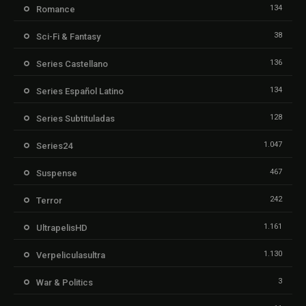
134
Romance
38
Sci-Fi & Fantasy
136
Series Castellano
134
Series Español Latino
128
Series Subtituladas
1.047
Series24
467
Suspense
242
Terror
1.161
UltrapelisHD
1.130
Verpeliculasultra
3
War & Politics