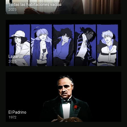
Todas las habitaciones vacías
2025
FULL HD
Lazarus
2025
El Padrino
1972
FULL HD