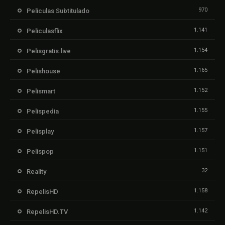
970
Peliculas Subtitulado
1.141
Peliculasflix
1.154
Pelisgratis.live
1.165
Pelishouse
1.152
Pelismart
1.155
Pelispedia
1.157
Pelisplay
1.151
Pelispop
32
Reality
1.158
RepelisHD
1.142
RepelisHD.TV