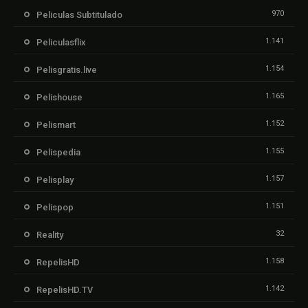
970
Peliculas Subtitulado
1.141
Peliculasflix
1.154
Pelisgratis.live
1.165
Pelishouse
1.152
Pelismart
1.155
Pelispedia
1.157
Pelisplay
1.151
Pelispop
32
Reality
1.158
RepelisHD
1.142
RepelisHD.TV