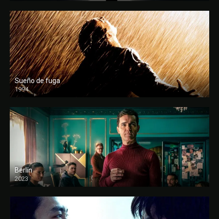
Sueño de fuga
1994
FULL HD
Berlín
2023