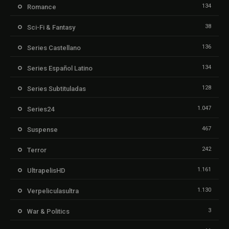
134
Romance
38
Sci-Fi & Fantasy
136
Series Castellano
134
Series Español Latino
128
Series Subtituladas
1.047
Series24
467
Suspense
242
Terror
1.161
UltrapelisHD
1.130
Verpeliculasultra
3
War & Politics