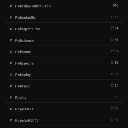
970
Peliculas Subtitulado
1.141
Peliculasflix
1.154
Pelisgratis.live
1.165
Pelishouse
1.152
Pelismart
1.155
Pelispedia
1.157
Pelisplay
1.151
Pelispop
32
Reality
1.158
RepelisHD
1.142
RepelisHD.TV