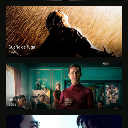
Sueño de fuga
1994
FULL HD
Berlín
2023