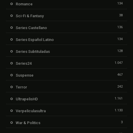
134
Romance
38
Sci-Fi & Fantasy
136
Series Castellano
134
Series Español Latino
128
Series Subtituladas
1.047
Series24
467
Suspense
242
Terror
1.161
UltrapelisHD
1.130
Verpeliculasultra
3
War & Politics