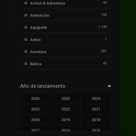
44
Action & Adventure
150
Animación
1.135
Aquipelis
1
Autos
267
Aventura
42
Bélica
239
Ciencia ficción
Año de lanzamiento
1.106
Cinecalidad
2026
2025
2024
1.139
Cinetux
2023
2022
2021
426
Comedia
2020
2019
2018
249
Crimen
2017
2016
2015