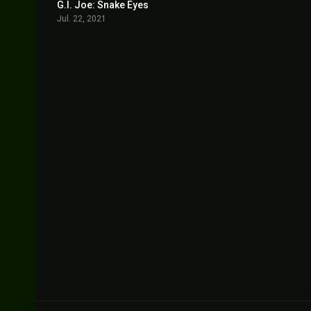
G.I. Joe: Snake Eyes
5.4
Jul. 22, 2021