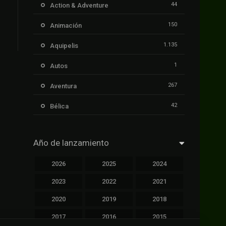
44
Action & Adventure
150
Animación
1.135
Aquipelis
1
Autos
267
Aventura
42
Bélica
239
Ciencia ficción
Año de lanzamiento
1.106
Cinecalidad
2026
2025
2024
1.139
Cinetux
2023
2022
2021
426
Comedia
2020
2019
2018
249
Crimen
2017
2016
2015