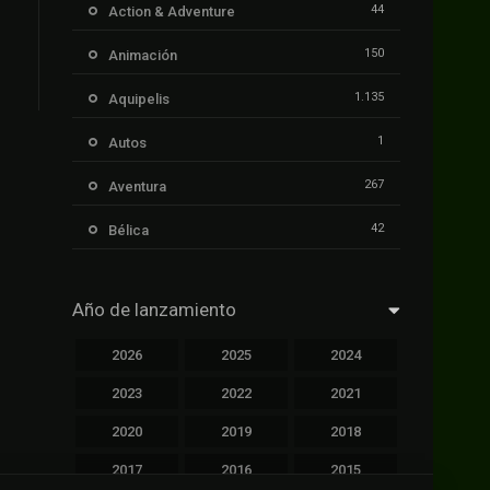
44
Action & Adventure
150
Animación
1.135
Aquipelis
1
Autos
267
Aventura
42
Bélica
239
Ciencia ficción
Año de lanzamiento
1.106
Cinecalidad
2026
2025
2024
1.139
Cinetux
2023
2022
2021
426
Comedia
2020
2019
2018
249
Crimen
2017
2016
2015