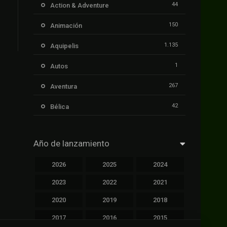
44
Action & Adventure
150
Animación
1.135
Aquipelis
1
Autos
267
Aventura
42
Bélica
239
Ciencia ficción
Año de lanzamiento
1.106
Cinecalidad
2026
2025
2024
1.139
Cinetux
2023
2022
2021
426
Comedia
2020
2019
2018
249
Crimen
2017
2016
2015