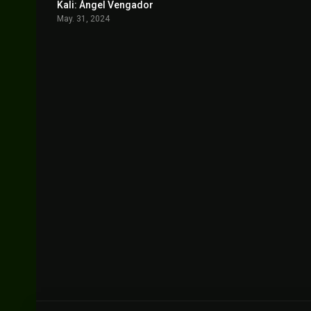
Kali: Ángel Vengador
5.1
May. 31, 2024