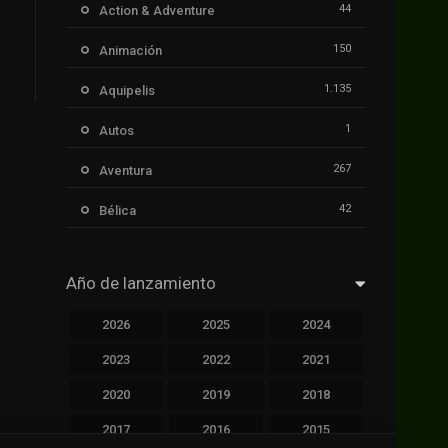
44
Action & Adventure
150
Animación
1.135
Aquipelis
1
Autos
267
Aventura
42
Bélica
239
Ciencia ficción
Año de lanzamiento
1.106
Cinecalidad
2026
2025
2024
1.139
Cinetux
2023
2022
2021
426
Comedia
2020
2019
2018
249
Crimen
2017
2016
2015