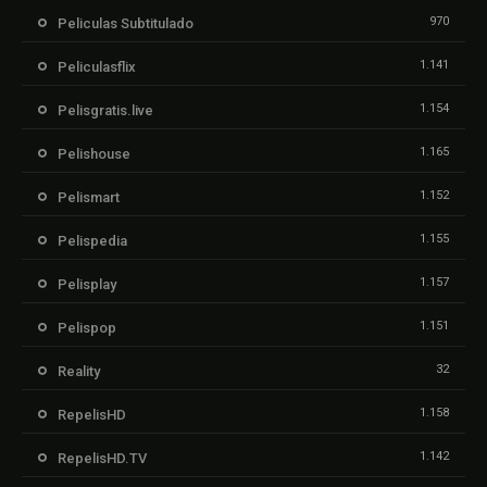
970
Peliculas Subtitulado
1.141
Peliculasflix
1.154
Pelisgratis.live
1.165
Pelishouse
1.152
Pelismart
1.155
Pelispedia
1.157
Pelisplay
1.151
Pelispop
32
Reality
1.158
RepelisHD
1.142
RepelisHD.TV