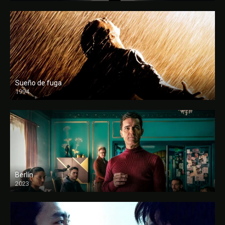
Sueño de fuga
1994
FULL HD
Berlín
2023