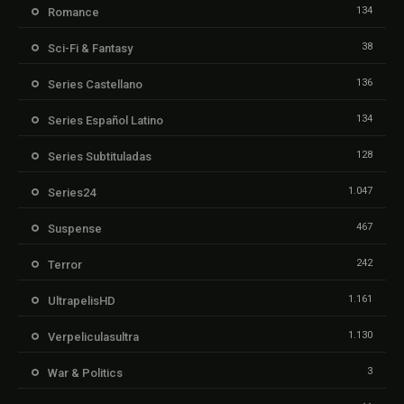
134
Romance
38
Sci-Fi & Fantasy
136
Series Castellano
134
Series Español Latino
128
Series Subtituladas
1.047
Series24
467
Suspense
242
Terror
1.161
UltrapelisHD
1.130
Verpeliculasultra
3
War & Politics