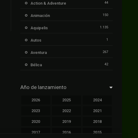
44
Action & Adventure
150
Animación
1.135
Aquipelis
1
Autos
267
Aventura
42
Bélica
239
Ciencia ficción
Año de lanzamiento
1.106
Cinecalidad
2026
2025
2024
1.139
Cinetux
2023
2022
2021
426
Comedia
2020
2019
2018
249
Crimen
2017
2016
2015