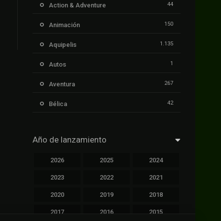
44
Action & Adventure
150
Animación
1.135
Aquipelis
1
Autos
267
Aventura
42
Bélica
239
Ciencia ficción
Año de lanzamiento
1.106
Cinecalidad
2026
2025
2024
1.139
Cinetux
2023
2022
2021
426
Comedia
2020
2019
2018
249
Crimen
2017
2016
2015