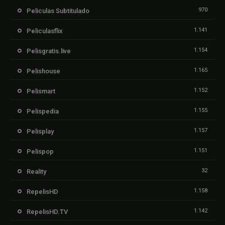
970
Peliculas Subtitulado
1.141
Peliculasflix
1.154
Pelisgratis.live
1.165
Pelishouse
1.152
Pelismart
1.155
Pelispedia
1.157
Pelisplay
1.151
Pelispop
32
Reality
1.158
RepelisHD
1.142
RepelisHD.TV