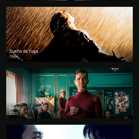
Sueño de fuga
1994
FULL HD
Berlín
2023