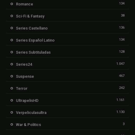
134
Romance
38
Sci-Fi & Fantasy
136
Series Castellano
134
Series Español Latino
128
Series Subtituladas
1.047
Series24
467
Suspense
242
Terror
1.161
UltrapelisHD
1.130
Verpeliculasultra
3
War & Politics