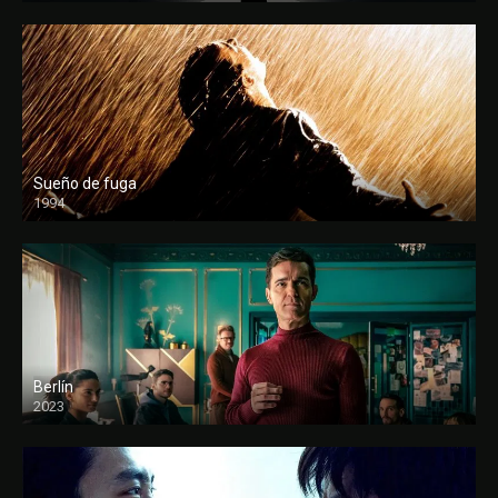
Sueño de fuga
1994
FULL HD
Berlín
2023