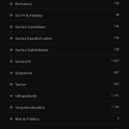
134
Romance
38
Sci-Fi & Fantasy
136
Series Castellano
134
Series Español Latino
128
Series Subtituladas
1.047
Series24
467
Suspense
242
Terror
1.161
UltrapelisHD
1.130
Verpeliculasultra
3
War & Politics