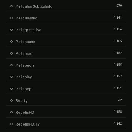
970
Peliculas Subtitulado
1.141
Peliculasflix
1.154
Pelisgratis.live
1.165
Pelishouse
1.152
Pelismart
1.155
Pelispedia
1.157
Pelisplay
1.151
Pelispop
32
Reality
1.158
RepelisHD
1.142
RepelisHD.TV