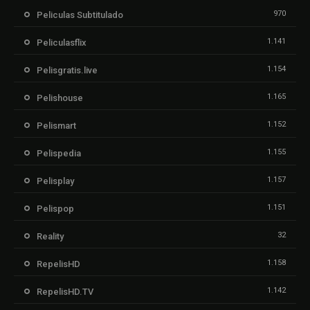
970
Peliculas Subtitulado
1.141
Peliculasflix
1.154
Pelisgratis.live
1.165
Pelishouse
1.152
Pelismart
1.155
Pelispedia
1.157
Pelisplay
1.151
Pelispop
32
Reality
1.158
RepelisHD
1.142
RepelisHD.TV