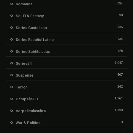
134
Romance
38
Sci-Fi & Fantasy
136
Series Castellano
134
Series Español Latino
128
Series Subtituladas
1.047
Series24
467
Suspense
242
Terror
1.161
UltrapelisHD
1.130
Verpeliculasultra
3
War & Politics