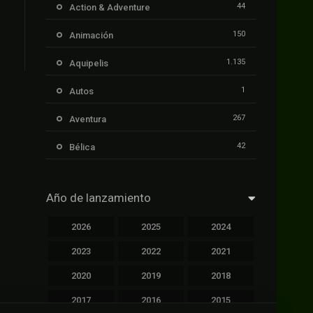
44
Action & Adventure
150
Animación
1.135
Aquipelis
1
Autos
267
Aventura
42
Bélica
239
Ciencia ficción
Año de lanzamiento
1.106
Cinecalidad
2026
2025
2024
1.139
Cinetux
2023
2022
2021
426
Comedia
2020
2019
2018
249
Crimen
2017
2016
2015