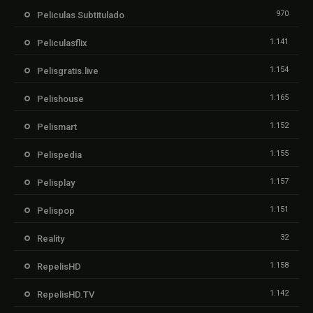
970
Peliculas Subtitulado
1.141
Peliculasflix
1.154
Pelisgratis.live
1.165
Pelishouse
1.152
Pelismart
1.155
Pelispedia
1.157
Pelisplay
1.151
Pelispop
32
Reality
1.158
RepelisHD
1.142
RepelisHD.TV