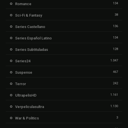
134
Romance
38
Sci-Fi & Fantasy
136
Series Castellano
134
Series Español Latino
128
Series Subtituladas
1.047
Series24
467
Suspense
242
Terror
1.161
UltrapelisHD
1.130
Verpeliculasultra
3
War & Politics