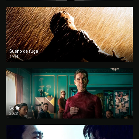
Sueño de fuga
1994
FULL HD
Berlín
2023