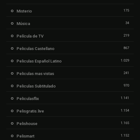
175
Misterio
34
Música
219
Película de TV
867
Peliculas Castellano
1.029
Peliculas Español Latino
241
Peliculas mas vistas
970
Peliculas Subtitulado
1.141
Peliculasflix
1.154
Pelisgratis.live
1.165
Pelishouse
1.152
Pelismart