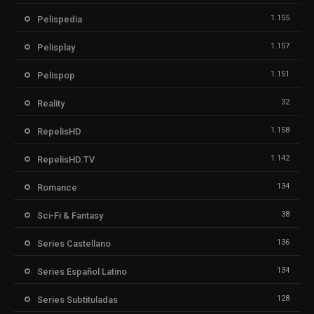
1.155
Pelispedia
1.157
Pelisplay
1.151
Pelispop
32
Reality
1.158
RepelisHD
1.142
RepelisHD.TV
134
Romance
38
Sci-Fi & Fantasy
136
Series Castellano
134
Series Español Latino
128
Series Subtituladas