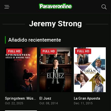
Jeremy Strong
Añadido recientemente
FULL HD
FULL HD
FULL HD
Springsteen: Música de ninguna parte
El Juez
La Gran Apuesta
6.9
7.4
7.8
Oct. 22, 2025
Oct. 08, 2014
Dec. 11, 2015