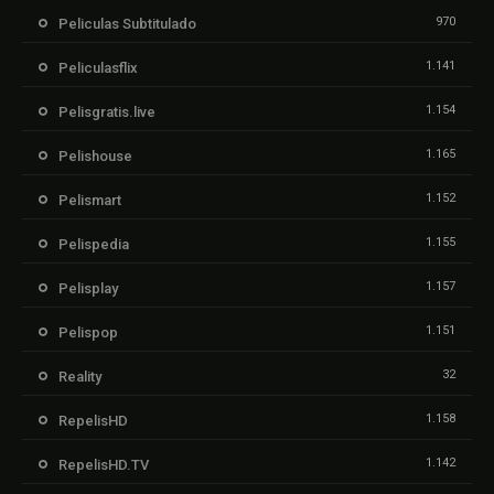
970
Peliculas Subtitulado
1.141
Peliculasflix
1.154
Pelisgratis.live
1.165
Pelishouse
1.152
Pelismart
1.155
Pelispedia
1.157
Pelisplay
1.151
Pelispop
32
Reality
1.158
RepelisHD
1.142
RepelisHD.TV