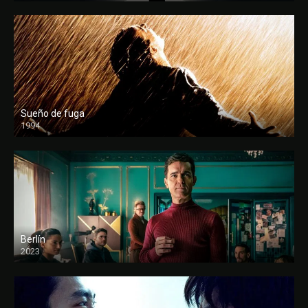
Sueño de fuga
1994
FULL HD
Berlín
2023