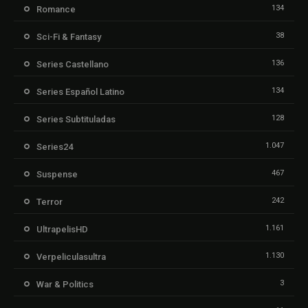
134
Romance
38
Sci-Fi & Fantasy
136
Series Castellano
134
Series Español Latino
128
Series Subtituladas
1.047
Series24
467
Suspense
242
Terror
1.161
UltrapelisHD
1.130
Verpeliculasultra
3
War & Politics