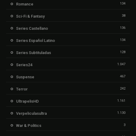
134
Romance
38
Sci-Fi & Fantasy
136
Series Castellano
134
Series Español Latino
128
Series Subtituladas
1.047
Series24
467
Suspense
242
Terror
1.161
UltrapelisHD
1.130
Verpeliculasultra
3
War & Politics