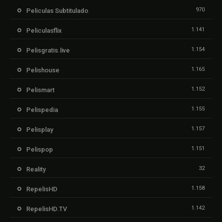
970
Peliculas Subtitulado
1.141
Peliculasflix
1.154
Pelisgratis.live
1.165
Pelishouse
1.152
Pelismart
1.155
Pelispedia
1.157
Pelisplay
1.151
Pelispop
32
Reality
1.158
RepelisHD
1.142
RepelisHD.TV