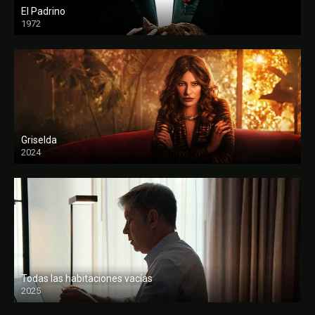
El Padrino
1972
FULL HD
Griselda
2024
Todas las habitaciones vacías
2025
FULL HD