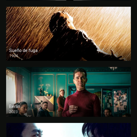
Sueño de fuga
1994
FULL HD
Berlín
2023