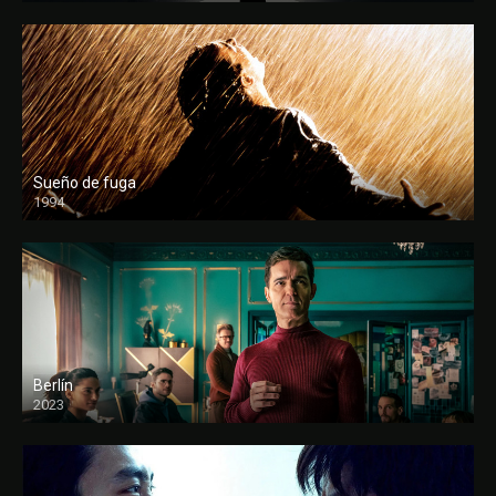
Sueño de fuga
1994
FULL HD
Berlín
2023