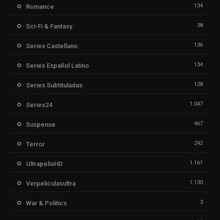
134
Romance
38
Sci-Fi & Fantasy
136
Series Castellano
134
Series Español Latino
128
Series Subtituladas
1.047
Series24
467
Suspense
242
Terror
1.161
UltrapelisHD
1.130
Verpeliculasultra
3
War & Politics