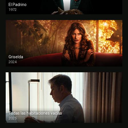
El Padrino
1972
FULL HD
Griselda
2024
Todas las habitaciones vacías
2025
FULL HD