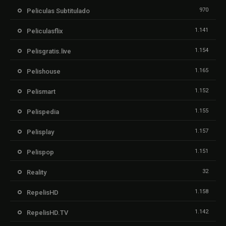
970
Peliculas Subtitulado
1.141
Peliculasflix
1.154
Pelisgratis.live
1.165
Pelishouse
1.152
Pelismart
1.155
Pelispedia
1.157
Pelisplay
1.151
Pelispop
32
Reality
1.158
RepelisHD
1.142
RepelisHD.TV