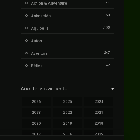
44
Action & Adventure
150
Animación
1.135
Aquipelis
1
Autos
267
Aventura
42
Bélica
239
Ciencia ficción
Año de lanzamiento
1.106
Cinecalidad
2026
2025
2024
1.139
Cinetux
2023
2022
2021
426
Comedia
2020
2019
2018
249
Crimen
2017
2016
2015