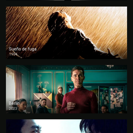
Sueño de fuga
1994
FULL HD
Berlín
2023