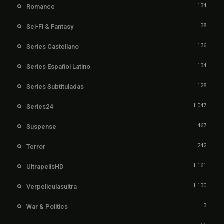
134
Romance
38
Sci-Fi & Fantasy
136
Series Castellano
134
Series Español Latino
128
Series Subtituladas
1.047
Series24
467
Suspense
242
Terror
1.161
UltrapelisHD
1.130
Verpeliculasultra
3
War & Politics