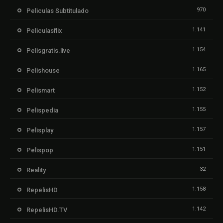
970
Peliculas Subtitulado
1.141
Peliculasflix
1.154
Pelisgratis.live
1.165
Pelishouse
1.152
Pelismart
1.155
Pelispedia
1.157
Pelisplay
1.151
Pelispop
32
Reality
1.158
RepelisHD
1.142
RepelisHD.TV