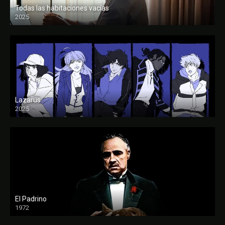
Todas las habitaciones vacías
2025
FULL HD
Lazarus
2025
El Padrino
1972
FULL HD