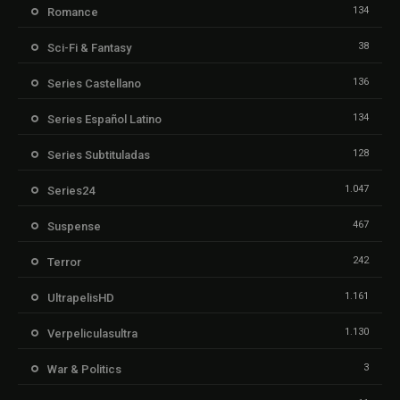
134
Romance
38
Sci-Fi & Fantasy
136
Series Castellano
134
Series Español Latino
128
Series Subtituladas
1.047
Series24
467
Suspense
242
Terror
1.161
UltrapelisHD
1.130
Verpeliculasultra
3
War & Politics