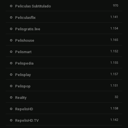
970
Peliculas Subtitulado
1.141
Peliculasflix
1.154
Pelisgratis.live
1.165
Pelishouse
1.152
Pelismart
1.155
Pelispedia
1.157
Pelisplay
1.151
Pelispop
32
Reality
1.158
RepelisHD
1.142
RepelisHD.TV