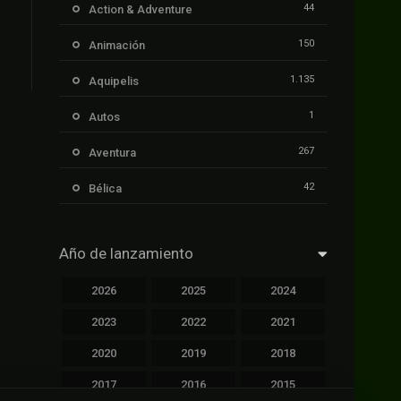
44
Action & Adventure
150
Animación
1.135
Aquipelis
1
Autos
267
Aventura
42
Bélica
239
Ciencia ficción
Año de lanzamiento
1.106
Cinecalidad
2026
2025
2024
1.139
Cinetux
2023
2022
2021
426
Comedia
2020
2019
2018
249
Crimen
2017
2016
2015