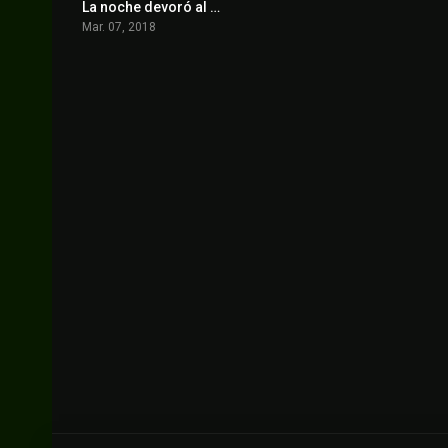
La noche devoró al mundo
0
Mar. 07, 2018