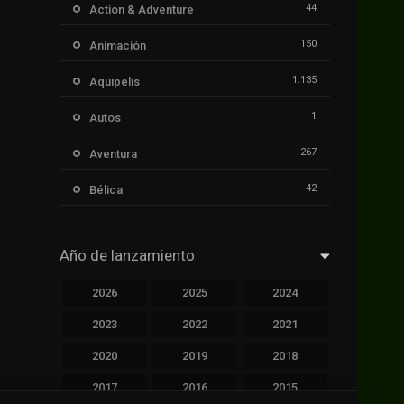
44
Action & Adventure
150
Animación
1.135
Aquipelis
1
Autos
267
Aventura
42
Bélica
239
Ciencia ficción
Año de lanzamiento
1.106
Cinecalidad
2026
2025
2024
1.139
Cinetux
2023
2022
2021
426
Comedia
2020
2019
2018
249
Crimen
2017
2016
2015