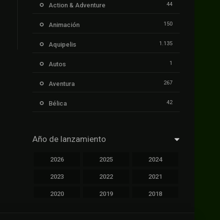
44
Action & Adventure
150
Animación
1.135
Aquipelis
1
Autos
267
Aventura
42
Bélica
239
Ciencia ficción
Año de lanzamiento
1.106
Cinecalidad
2026
2025
2024
1.139
Cinetux
2023
2022
2021
426
Comedia
2020
2019
2018
249
Crimen
2017
2016
2015