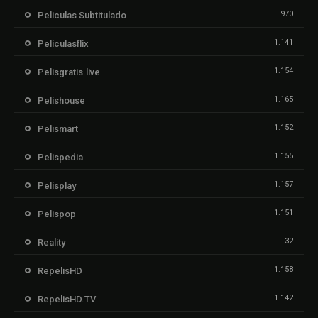
970
Peliculas Subtitulado
1.141
Peliculasflix
1.154
Pelisgratis.live
1.165
Pelishouse
1.152
Pelismart
1.155
Pelispedia
1.157
Pelisplay
1.151
Pelispop
32
Reality
1.158
RepelisHD
1.142
RepelisHD.TV