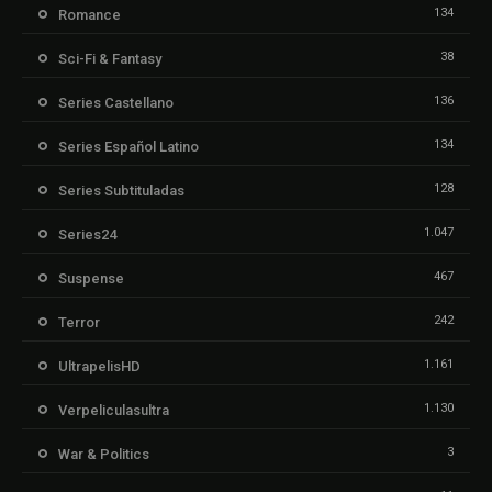
134
Romance
38
Sci-Fi & Fantasy
136
Series Castellano
134
Series Español Latino
128
Series Subtituladas
1.047
Series24
467
Suspense
242
Terror
1.161
UltrapelisHD
1.130
Verpeliculasultra
3
War & Politics