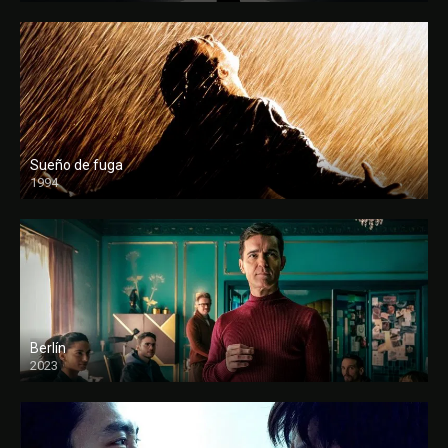
Sueño de fuga
1994
FULL HD
Berlín
2023