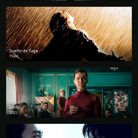
Sueño de fuga
1994
FULL HD
Berlín
2023