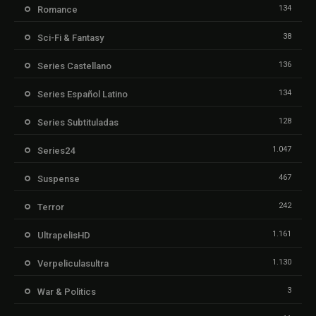
134
Romance
38
Sci-Fi & Fantasy
136
Series Castellano
134
Series Español Latino
128
Series Subtituladas
1.047
Series24
467
Suspense
242
Terror
1.161
UltrapelisHD
1.130
Verpeliculasultra
3
War & Politics