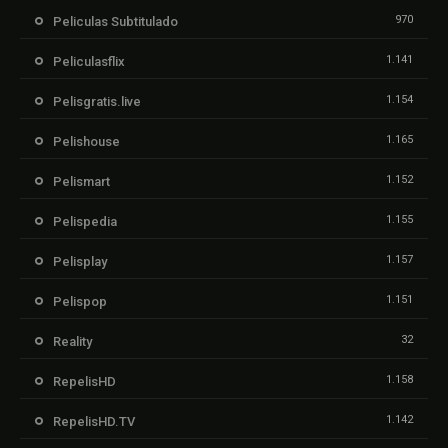
970
Peliculas Subtitulado
1.141
Peliculasflix
1.154
Pelisgratis.live
1.165
Pelishouse
1.152
Pelismart
1.155
Pelispedia
1.157
Pelisplay
1.151
Pelispop
32
Reality
1.158
RepelisHD
1.142
RepelisHD.TV