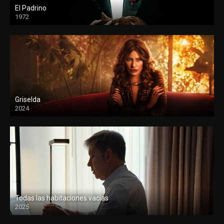
El Padrino
1972
FULL HD
Griselda
2024
Todas las habitaciones vacías
2025
FULL HD