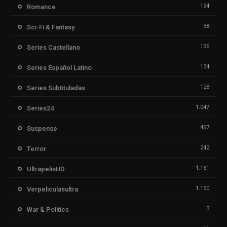
134
Romance
38
Sci-Fi & Fantasy
136
Series Castellano
134
Series Español Latino
128
Series Subtituladas
1.047
Series24
467
Suspense
242
Terror
1.161
UltrapelisHD
1.130
Verpeliculasultra
3
War & Politics