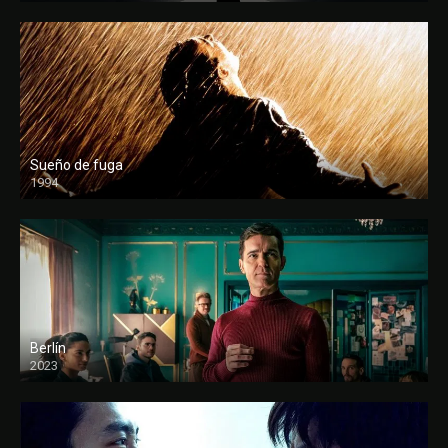
Sueño de fuga
1994
FULL HD
Berlín
2023