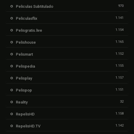
970
Peliculas Subtitulado
1.141
Peliculasflix
1.154
Pelisgratis.live
1.165
Pelishouse
1.152
Pelismart
1.155
Pelispedia
1.157
Pelisplay
1.151
Pelispop
32
Reality
1.158
RepelisHD
1.142
RepelisHD.TV