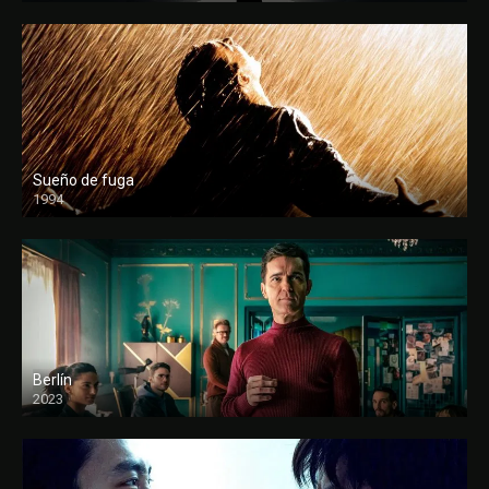
Sueño de fuga
1994
FULL HD
Berlín
2023