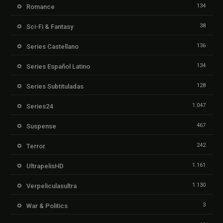
134
Romance
38
Sci-Fi & Fantasy
136
Series Castellano
134
Series Español Latino
128
Series Subtituladas
1.047
Series24
467
Suspense
242
Terror
1.161
UltrapelisHD
1.130
Verpeliculasultra
3
War & Politics