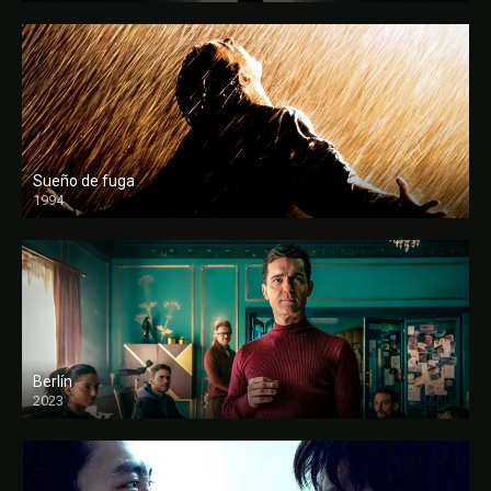
Sueño de fuga
1994
FULL HD
Berlín
2023