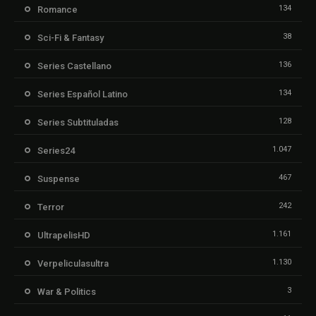
134
Romance
38
Sci-Fi & Fantasy
136
Series Castellano
134
Series Español Latino
128
Series Subtituladas
1.047
Series24
467
Suspense
242
Terror
1.161
UltrapelisHD
1.130
Verpeliculasultra
3
War & Politics