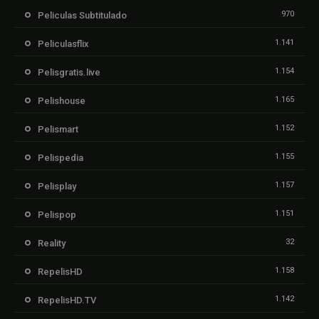
970
Peliculas Subtitulado
1.141
Peliculasflix
1.154
Pelisgratis.live
1.165
Pelishouse
1.152
Pelismart
1.155
Pelispedia
1.157
Pelisplay
1.151
Pelispop
32
Reality
1.158
RepelisHD
1.142
RepelisHD.TV