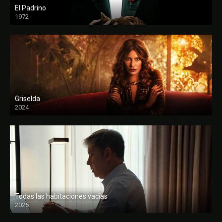
El Padrino
1972
FULL HD
Griselda
2024
Todas las habitaciones vacías
2025
FULL HD