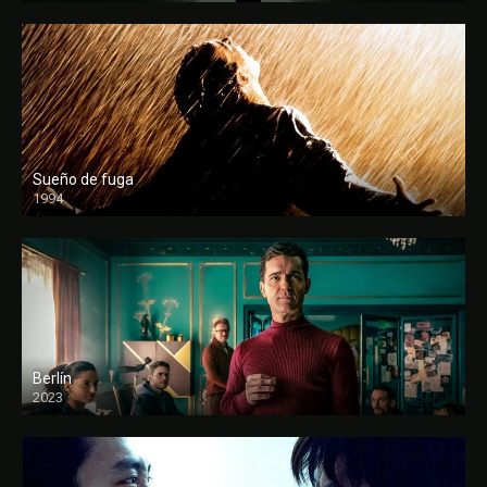
Sueño de fuga
1994
FULL HD
Berlín
2023