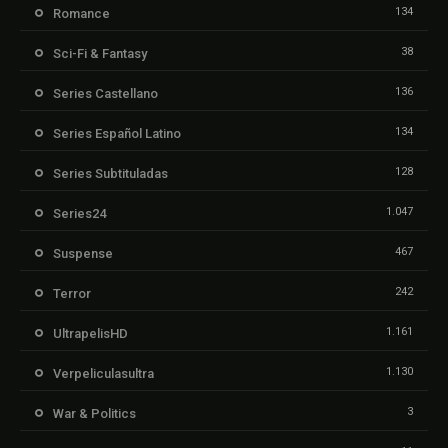
134
Romance
38
Sci-Fi & Fantasy
136
Series Castellano
134
Series Español Latino
128
Series Subtituladas
1.047
Series24
467
Suspense
242
Terror
1.161
UltrapelisHD
1.130
Verpeliculasultra
3
War & Politics