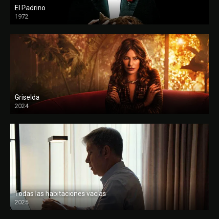
El Padrino
1972
FULL HD
Griselda
2024
Todas las habitaciones vacías
2025
FULL HD