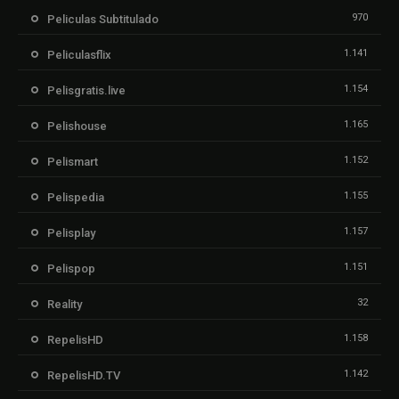
970
Peliculas Subtitulado
1.141
Peliculasflix
1.154
Pelisgratis.live
1.165
Pelishouse
1.152
Pelismart
1.155
Pelispedia
1.157
Pelisplay
1.151
Pelispop
32
Reality
1.158
RepelisHD
1.142
RepelisHD.TV